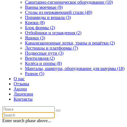
Санитарно-гигиеническое оборудование (10)
Ванны моечные (9)
Столы из нержавеющей стали (49)
Пирамиды и вешала (3)
Крюки (8)
Блок формы (2)
Отбойники и ограждения (2)
Ящики (3)
Канализационные лотки, трапы и решётки (2)
Лестницы и платформы (7)
Подвесные пути (3)
Вентиляция (2)
Колёса и опоры (8)
Мангалы, шампура, оборудование для шаурмы (18)
Разное (5)
О нас
Отзывы
Акции
Лицензии
Контакты
Enter search phase above...