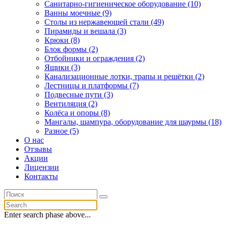
Санитарно-гигиеническое оборудование (10)
Ванны моечные (9)
Столы из нержавеющей стали (49)
Пирамиды и вешала (3)
Крюки (8)
Блок формы (2)
Отбойники и ограждения (2)
Ящики (3)
Канализационные лотки, трапы и решётки (2)
Лестницы и платформы (7)
Подвесные пути (3)
Вентиляция (2)
Колёса и опоры (8)
Мангалы, шампура, оборудование для шаурмы (18)
Разное (5)
О нас
Отзывы
Акции
Лицензии
Контакты
Enter search phase above...