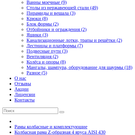
Ванны моечные (9)
Столы из нержавеющей стали (49)
Пирамиды и вешала (3)
Крюки (8)
Блок формы (2)
Отбойники и ограждения (2)
Ящики (3)
Канализационные лотки, трапы и решётки (2)
Лестницы и платформы (7)
Подвесные пути (3)
Вентиляция (2)
Колёса и опоры (8)
Мангалы, шампура, оборудование для шаурмы (18)
Разное (5)
О нас
Отзывы
Акции
Лицензии
Контакты
Рамы колбасные и комплектующие
Колбасная рама Z-образная 4 яруса AISI 430