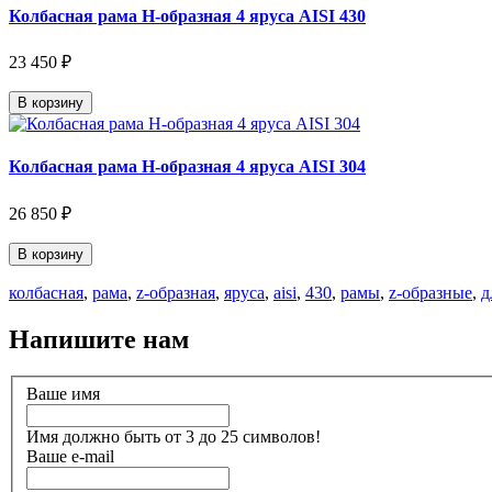
Колбасная рама Н-образная 4 яруса AISI 430
23 450 ₽
В корзину
Колбасная рама Н-образная 4 яруса AISI 304
26 850 ₽
В корзину
колбасная
,
рама
,
z-образная
,
яруса
,
aisi
,
430
,
рамы
,
z-образные
,
д
Напишите нам
Ваше имя
Имя должно быть от 3 до 25 символов!
Ваше e-mail