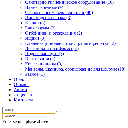
Санитарно-гигиеническое оборудование (10)
Ванны моечные (9)
Столы из нержавеющей стали (49)
Пирамиды и вешала (3)
Крюки (8)
Блок формы (2)
Отбойники и ограждения (2)
Ящики (3)
Канализационные лотки, трапы и решётки (2)
Лестницы и платформы (7)
Подвесные пути (3)
Вентиляция (2)
Колёса и опоры (8)
Мангалы, шампура, оборудование для шаурмы (18)
Разное (5)
О нас
Отзывы
Акции
Лицензии
Контакты
Enter search phase above...