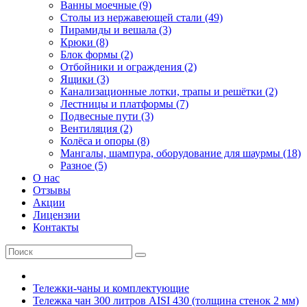
Ванны моечные (9)
Столы из нержавеющей стали (49)
Пирамиды и вешала (3)
Крюки (8)
Блок формы (2)
Отбойники и ограждения (2)
Ящики (3)
Канализационные лотки, трапы и решётки (2)
Лестницы и платформы (7)
Подвесные пути (3)
Вентиляция (2)
Колёса и опоры (8)
Мангалы, шампура, оборудование для шаурмы (18)
Разное (5)
О нас
Отзывы
Акции
Лицензии
Контакты
Тележки-чаны и комплектующие
Тележка чан 300 литров AISI 430 (толщина стенок 2 мм)