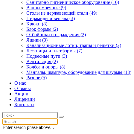
Санитарно-гигиеническое оборудование (10)
Ванны моечные (9)
Столы из нержавеющей стали (49)
Пирамиды и вешала (3)
Крюки (8)
Блок формы (2)
Отбойники и ограждения (2)
Ящики (3)
Канализационные лотки, трапы и решётки (2)
Лестницы и платформы (7)
Подвесные пути (3)
Вентиляция (2)
Колёса и опоры (8)
Мангалы, шампура, оборудование для шаурмы (18)
Разное (5)
О нас
Отзывы
Акции
Лицензии
Контакты
Enter search phase above...