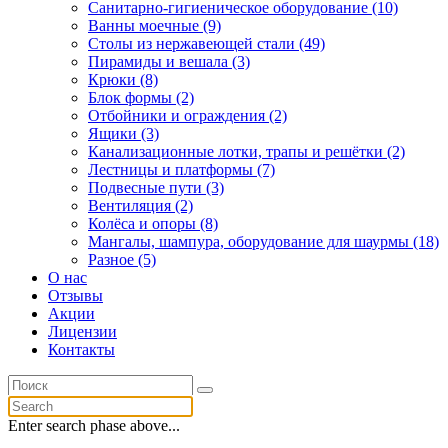
Санитарно-гигиеническое оборудование (10)
Ванны моечные (9)
Столы из нержавеющей стали (49)
Пирамиды и вешала (3)
Крюки (8)
Блок формы (2)
Отбойники и ограждения (2)
Ящики (3)
Канализационные лотки, трапы и решётки (2)
Лестницы и платформы (7)
Подвесные пути (3)
Вентиляция (2)
Колёса и опоры (8)
Мангалы, шампура, оборудование для шаурмы (18)
Разное (5)
О нас
Отзывы
Акции
Лицензии
Контакты
Enter search phase above...